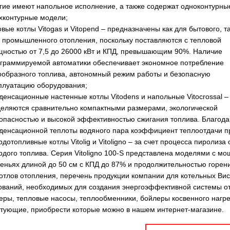
гие имеют напольное исполнение, а также содержат одноконтурны
хконтурные модели;
овые котлы Vitogas и Vitopend – предназначены как для бытового, та
 промышленного отопления, поскольку поставляются с тепловой
ностью от 7,5 до 26000 кВт и КПД, превышающим 90%. Наличие
граммируемой автоматики обеспечивает экономное потребление
ообразного топлива, автономный режим работы и безопасную
плуатацию оборудования;
денсационные настенные котлы Vitodens и напольные Vitocrossal –
еляются сравнительно компактными размерами, экологической
опасностью и высокой эффективностью сжигания топлива. Благода
денсационной теплоты водяного пара коэффициент теплоотдачи пр
рдотопливные котлы Vitolig и Vitoligno – за счет процесса пироли
рдого топлива. Серия Vitoligno 100-S представлена моделями с мо
еньях длиной до 50 см с КПД до 87% и продолжительностью горени
отлов отопления, перечень продукции компании для котельных Ви
ваний, необходимых для создания энергоэффективной системы от
еры, тепловые насосы, теплообменники, бойлеры косвенного нагре
тующие, приобрести которые можно в нашем интернет-магазине.