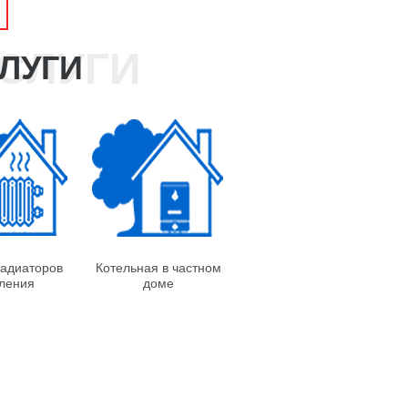
ЛУГИ
адиаторов
Котельная в частном
ления
доме