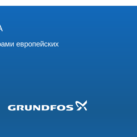
А
рами европейских