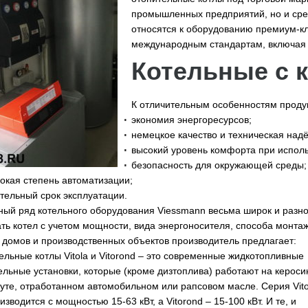
промышленных предприятий, но и сре
относятся к оборудованию премиум-к
международным стандартам, включая 
Котельные с 
К отличительным особенностям продук
экономия энергоресурсов;
немецкое качество и техническая над
высокий уровень комфорта при испол
безопасность для окружающей среды;
окая степень автоматизации;
тельный срок эксплуатации.
ый ряд котельного оборудования Viessmann весьма широк и разн
ть котел с учетом мощности, вида энергоносителя, способа монта
 домов и производственных объектов производитель предлагает:
ел
ьные котлы Vitola и Vitorond – это современные жидкотопливные
ельные установки, которые (кроме дизтоплива) работают на кероси
уте, отработанном автомобильном или рапсовом масле. Серия Vito
изводится с мощностью 15-63 кВт, а Vitorond – 15-100 кВт. И те, и