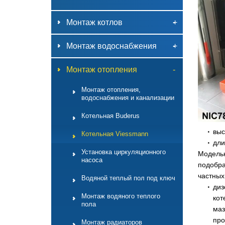
Монтаж котлов
-
+
Монтаж водоснабжения
-
+
Монтаж отопления
-
Монтаж отопления,
водоснабжения и канализации
Котельная Buderus
выс
Котельная Viessmann
дли
Установка циркуляционного
Модельн
насоса
подобра
частных
Водяной теплый пол под ключ
диз
Монтаж водяного теплого
кот
пола
маз
про
Монтаж радиаторов