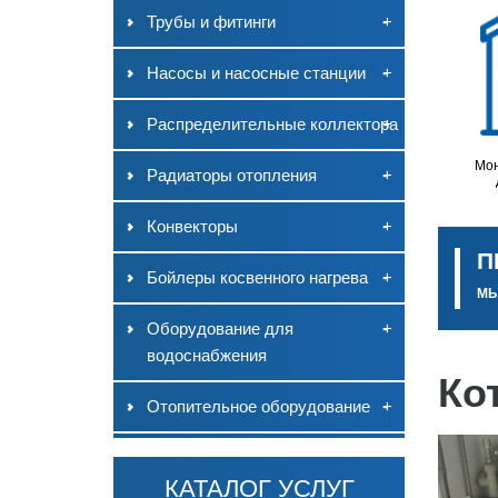
Трубы и фитинги
-
+
Насосы и насосные станции
-
+
Распределительные коллектора
-
+
Мон
Радиаторы отопления
-
+
Конвекторы
-
+
П
Бойлеры косвенного нагрева
-
+
МЫ
Оборудование для
-
+
водоснабжения
Ко
Отопительное оборудование
-
+
КАТАЛОГ УСЛУГ