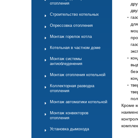
отопления
дру
дву
Строительство котельных
газ
для
Опрессовка отопления
мощ
Монтаж горелок котла
про
газ
Котельная в частном доме
экс
кон
Монтаж системы
антиобледенения
выд
без
Монтаж отопления котельной
кон
тве
Коллекторная разводка
отопления
тве
пол
Монтаж автоматики котельной
Кроме к
наимено
Монтаж конвекторов
отопления
контрол
комплек
Установка дымохода